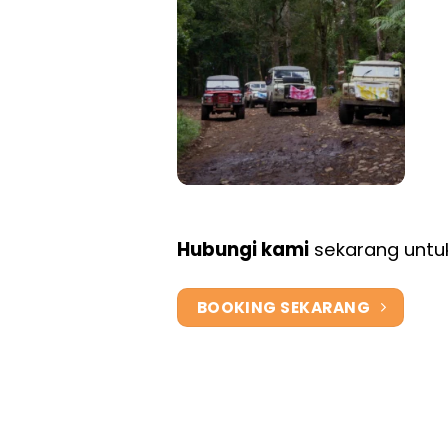
Hubungi kami
sekarang untu
BOOKING SEKARANG