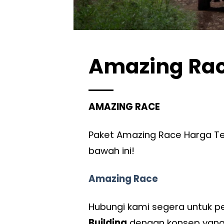
Amazing Ra
AMAZING RACE
Paket Amazing Race Harga Terj
bawah ini!
Amazing Race
Hubungi kami segera untuk p
Building
dengan konsep yang 