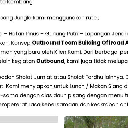
ota Kembang.
mbang Jungle kami menggunakan rute ;
a – Hutan Pinus – Gunung Putri – Lapangan Jendra
tukan. Konsep
Outbound Team Building
Offroad 
man yang baru oleh Klien Kami. Dari berbagai pe
lain kegiatan
Outbound
, kami juga tidak melupa
badah Sholat Jum’at atau Sholat Fardhu lainnya
at. Kami menyiapkan untuk Lunch / Makan Siang 
sama dengan alas daun pisang dengan menu tradi
pererat rasa kebersamaan dan keakraban anta