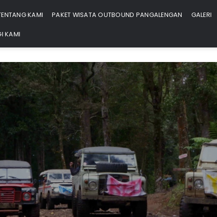
TENTANG KAMI
PAKET WISATA OUTBOUND PANGALENGAN
GALERI
I KAMI