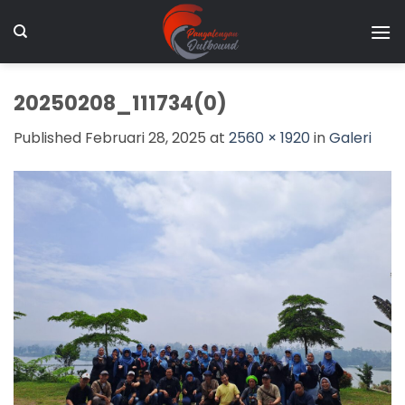
Skip
to
content
20250208_111734(0)
Published
Februari 28, 2025
at
2560 × 1920
in
Galeri