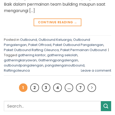
Baik dalam permainan team building maupun saat
mengarungi […]
CONTINUE READING
→
Posted in
Outbound
,
Outbound Keluarga
,
Outbound
Pangalengan
,
Paket Offroad
,
Paket Outbound Pangalengan
,
Paket Outbound Rafting Cileunca
,
Paket Permainan Outbound
|
Tagged
gathering kantor
,
gathering sekolah
,
gatheringkaryawan
,
Gatheringpangalengan
,
outboundpangalengan
,
pangalenganoutbound
,
Raftingcileunca
Leave a comment
1
2
3
4
…
7