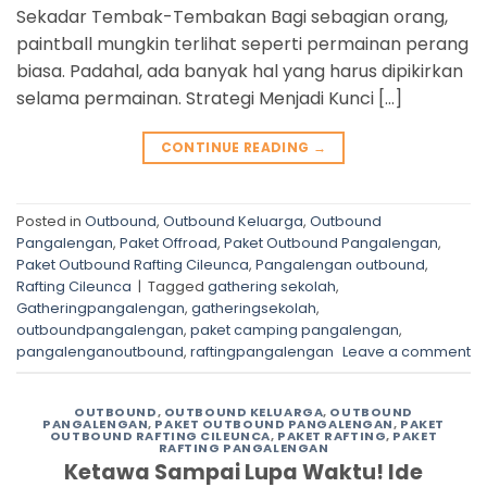
Sekadar Tembak-Tembakan Bagi sebagian orang,
paintball mungkin terlihat seperti permainan perang
biasa. Padahal, ada banyak hal yang harus dipikirkan
selama permainan. Strategi Menjadi Kunci […]
CONTINUE READING
→
Posted in
Outbound
,
Outbound Keluarga
,
Outbound
Pangalengan
,
Paket Offroad
,
Paket Outbound Pangalengan
,
Paket Outbound Rafting Cileunca
,
Pangalengan outbound
,
Rafting Cileunca
|
Tagged
gathering sekolah
,
Gatheringpangalengan
,
gatheringsekolah
,
outboundpangalengan
,
paket camping pangalengan
,
pangalenganoutbound
,
raftingpangalengan
Leave a comment
OUTBOUND
,
OUTBOUND KELUARGA
,
OUTBOUND
PANGALENGAN
,
PAKET OUTBOUND PANGALENGAN
,
PAKET
OUTBOUND RAFTING CILEUNCA
,
PAKET RAFTING
,
PAKET
RAFTING PANGALENGAN
Ketawa Sampai Lupa Waktu! Ide