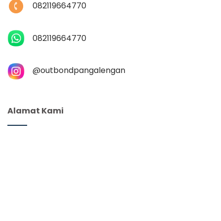
082119664770
082119664770
@‌outbondpangalengan
Alamat Kami