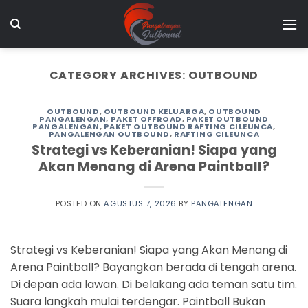
Skip
to
content
CATEGORY ARCHIVES:
OUTBOUND
OUTBOUND
,
OUTBOUND KELUARGA
,
OUTBOUND
PANGALENGAN
,
PAKET OFFROAD
,
PAKET OUTBOUND
PANGALENGAN
,
PAKET OUTBOUND RAFTING CILEUNCA
,
PANGALENGAN OUTBOUND
,
RAFTING CILEUNCA
Strategi vs Keberanian! Siapa yang
Akan Menang di Arena Paintball?
POSTED ON
AGUSTUS 7, 2026
BY
PANGALENGAN
Strategi vs Keberanian! Siapa yang Akan Menang di
Arena Paintball? Bayangkan berada di tengah arena.
Di depan ada lawan. Di belakang ada teman satu tim.
Suara langkah mulai terdengar. Paintball Bukan