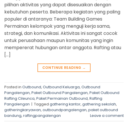
pilihan aktivitas yang dapat disesuaikan dengan
kebutuhan peserta. Beberapa kegiatan yang paling
populer di antaranya: Team Building Games
Permainan kelompok yang menguji kerja sama,
strategi, dan komunikasi. Aktivitas ini sangat cocok
untuk perusahaan maupun komunitas yang ingin
mempererat hubungan antar anggota. Rafting atau
[…]
CONTINUE READING
→
Posted in
Outbound
,
Outbound Keluarga
,
Outbound
Pangalengan
,
Paket Outbound Pangalengan
,
Paket Outbound
Rafting Cileunca
,
Paket Permainan Outbound
,
Rafting
Pangalengan
|
Tagged
gathering kantor
,
gathering sekolah
,
gatheringkaryawan
,
outboundpangalengan
,
paket outbound
bandung
,
raftingpangalengan
Leave a comment