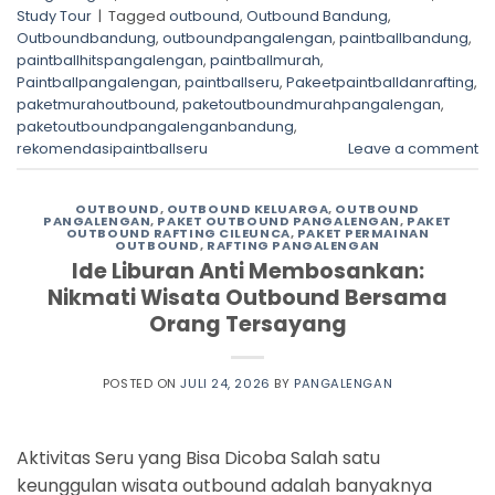
Study Tour
|
Tagged
outbound
,
Outbound Bandung
,
Outboundbandung
,
outboundpangalengan
,
paintballbandung
,
paintballhitspangalengan
,
paintballmurah
,
Paintballpangalengan
,
paintballseru
,
Pakeetpaintballdanrafting
,
paketmurahoutbound
,
paketoutboundmurahpangalengan
,
paketoutboundpangalenganbandung
,
rekomendasipaintballseru
Leave a comment
OUTBOUND
,
OUTBOUND KELUARGA
,
OUTBOUND
PANGALENGAN
,
PAKET OUTBOUND PANGALENGAN
,
PAKET
OUTBOUND RAFTING CILEUNCA
,
PAKET PERMAINAN
OUTBOUND
,
RAFTING PANGALENGAN
Ide Liburan Anti Membosankan:
Nikmati Wisata Outbound Bersama
Orang Tersayang
POSTED ON
JULI 24, 2026
BY
PANGALENGAN
Aktivitas Seru yang Bisa Dicoba Salah satu
keunggulan wisata outbound adalah banyaknya