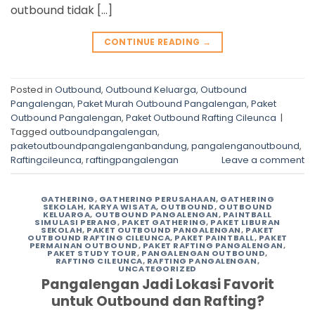
outbound tidak […]
CONTINUE READING
→
Posted in
Outbound
,
Outbound Keluarga
,
Outbound
Pangalengan
,
Paket Murah Outbound Pangalengan
,
Paket
Outbound Pangalengan
,
Paket Outbound Rafting Cileunca
|
Tagged
outboundpangalengan
,
paketoutboundpangalenganbandung
,
pangalenganoutbound
,
Raftingcileunca
,
raftingpangalengan
Leave a comment
GATHERING
,
GATHERING PERUSAHAAN
,
GATHERING
SEKOLAH
,
KARYA WISATA
,
OUTBOUND
,
OUTBOUND
KELUARGA
,
OUTBOUND PANGALENGAN
,
PAINTBALL
SIMULASI PERANG
,
PAKET GATHERING
,
PAKET LIBURAN
SEKOLAH
,
PAKET OUTBOUND PANGALENGAN
,
PAKET
OUTBOUND RAFTING CILEUNCA
,
PAKET PAINTBALL
,
PAKET
PERMAINAN OUTBOUND
,
PAKET RAFTING PANGALENGAN
,
PAKET STUDY TOUR
,
PANGALENGAN OUTBOUND
,
RAFTING CILEUNCA
,
RAFTING PANGALENGAN
,
UNCATEGORIZED
Pangalengan Jadi Lokasi Favorit
untuk Outbound dan Rafting?