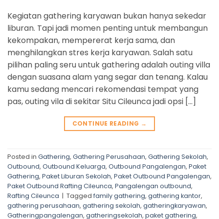
Kegiatan gathering karyawan bukan hanya sekedar
liburan. Tapi jadi momen penting untuk membangun
kekompakan, mempererat kerja sama, dan
menghilangkan stres kerja karyawan. Salah satu
pilihan paling seru untuk gathering adalah outing villa
dengan suasana alam yang segar dan tenang. Kalau
kamu sedang mencari rekomendasi tempat yang
pas, outing vila di sekitar Situ Cileunca jadi opsi […]
CONTINUE READING
→
Posted in
Gathering
,
Gathering Perusahaan
,
Gathering Sekolah
,
Outbound
,
Outbound Keluarga
,
Outbound Pangalengan
,
Paket
Gathering
,
Paket Liburan Sekolah
,
Paket Outbound Pangalengan
,
Paket Outbound Rafting Cileunca
,
Pangalengan outbound
,
Rafting Cileunca
|
Tagged
family gathering
,
gathering kantor
,
gathering perusahaan
,
gathering sekolah
,
gatheringkaryawan
,
Gatheringpangalengan
,
gatheringsekolah
,
paket gathering
,