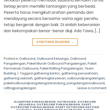
teriakan peserta membuat suasana semakin ramai.
Setiap jeram memiliki tantangan yang berbeda.
Peserta harus mengikuti arahan pemandu dan
mendayung secara bersama-sama agar perahu
tetap bergerak dengan baik. Di sinilah keberanian
dan kekompakan benar-benar diuji. Ada Tawa, […]
CONTINUE READING
→
Posted in
Outbound
,
Outbound Keluarga
,
Outbound
Pangalengan
,
Paket Murah Outbound Pangalengan
,
Paket
Permainan Outbound
,
Paket Rafting Pangalengan
,
Team
Building
|
Tagged
gathering kantor
,
gathering perusahaan
,
gathering sekolah
,
gatheringkaryawan
,
outboundpangalengan
,
paketoutboundpangalenganbandung
,
pangalenganoutbound
,
raftingpangalengan
Leave a comment
GLAMPING PANGALENGAN
,
OUTBOUND
,
OUTBOUND
KELUARGA
,
OUTBOUND PANGALENGAN
,
PAKET
OUTBOUND PANGALENGAN
,
PAKET OUTBOUND RAFTING
CILEUNCA
,
PAKET PERMAINAN OUTBOUND
,
PAKET