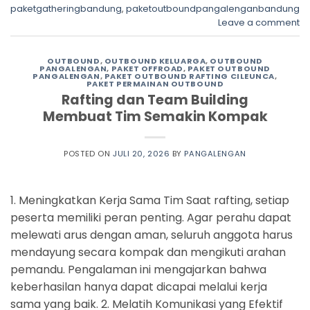
paketgatheringbandung
,
paketoutboundpangalenganbandung
Leave a comment
OUTBOUND
,
OUTBOUND KELUARGA
,
OUTBOUND
PANGALENGAN
,
PAKET OFFROAD
,
PAKET OUTBOUND
PANGALENGAN
,
PAKET OUTBOUND RAFTING CILEUNCA
,
PAKET PERMAINAN OUTBOUND
Rafting dan Team Building
Membuat Tim Semakin Kompak
POSTED ON
JULI 20, 2026
BY
PANGALENGAN
1. Meningkatkan Kerja Sama Tim Saat rafting, setiap
peserta memiliki peran penting. Agar perahu dapat
melewati arus dengan aman, seluruh anggota harus
mendayung secara kompak dan mengikuti arahan
pemandu. Pengalaman ini mengajarkan bahwa
keberhasilan hanya dapat dicapai melalui kerja
sama yang baik. 2. Melatih Komunikasi yang Efektif