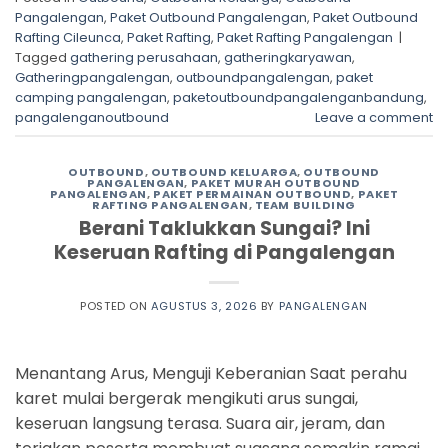
Pangalengan
,
Paket Outbound Pangalengan
,
Paket Outbound
Rafting Cileunca
,
Paket Rafting
,
Paket Rafting Pangalengan
|
Tagged
gathering perusahaan
,
gatheringkaryawan
,
Gatheringpangalengan
,
outboundpangalengan
,
paket
camping pangalengan
,
paketoutboundpangalenganbandung
,
pangalenganoutbound
Leave a comment
OUTBOUND
,
OUTBOUND KELUARGA
,
OUTBOUND
PANGALENGAN
,
PAKET MURAH OUTBOUND
PANGALENGAN
,
PAKET PERMAINAN OUTBOUND
,
PAKET
RAFTING PANGALENGAN
,
TEAM BUILDING
Berani Taklukkan Sungai? Ini
Keseruan Rafting di Pangalengan
POSTED ON
AGUSTUS 3, 2026
BY
PANGALENGAN
Menantang Arus, Menguji Keberanian Saat perahu
karet mulai bergerak mengikuti arus sungai,
keseruan langsung terasa. Suara air, jeram, dan