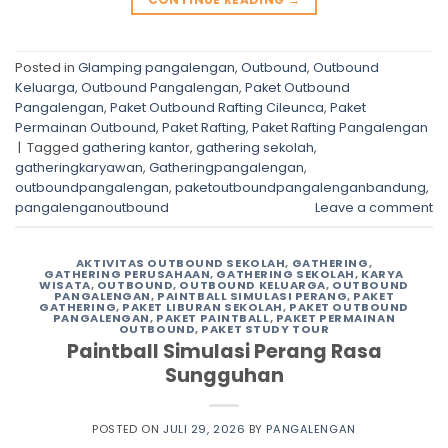
Posted in
Glamping pangalengan
,
Outbound
,
Outbound
Keluarga
,
Outbound Pangalengan
,
Paket Outbound
Pangalengan
,
Paket Outbound Rafting Cileunca
,
Paket
Permainan Outbound
,
Paket Rafting
,
Paket Rafting Pangalengan
|
Tagged
gathering kantor
,
gathering sekolah
,
gatheringkaryawan
,
Gatheringpangalengan
,
outboundpangalengan
,
paketoutboundpangalenganbandung
,
pangalenganoutbound
Leave a comment
AKTIVITAS OUTBOUND SEKOLAH
,
GATHERING
,
GATHERING PERUSAHAAN
,
GATHERING SEKOLAH
,
KARYA
WISATA
,
OUTBOUND
,
OUTBOUND KELUARGA
,
OUTBOUND
PANGALENGAN
,
PAINTBALL SIMULASI PERANG
,
PAKET
GATHERING
,
PAKET LIBURAN SEKOLAH
,
PAKET OUTBOUND
PANGALENGAN
,
PAKET PAINTBALL
,
PAKET PERMAINAN
OUTBOUND
,
PAKET STUDY TOUR
Paintball Simulasi Perang Rasa
Sungguhan
POSTED ON
JULI 29, 2026
BY
PANGALENGAN