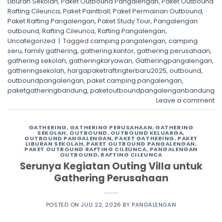
Liburan Sekolah
,
Paket Outbound Pangalengan
,
Paket Outbound
Rafting Cileunca
,
Paket Paintball
,
Paket Permainan Outbound
,
Paket Rafting Pangalengan
,
Paket Study Tour
,
Pangalengan
outbound
,
Rafting Cileunca
,
Rafting Pangalengan
,
Uncategorized
|
Tagged
camping pangalengan
,
camping
seru
,
family gathering
,
gathering kantor
,
gathering perusahaan
,
gathering sekolah
,
gatheringkaryawan
,
Gatheringpangalengan
,
gatheringsekolah
,
hargapaketraftingterbaru2025
,
outbound
,
outboundpangalengan
,
paket camping pangalengan
,
paketgatheringbandung
,
paketoutboundpangalenganbandung
Leave a comment
GATHERING
,
GATHERING PERUSAHAAN
,
GATHERING
SEKOLAH
,
OUTBOUND
,
OUTBOUND KELUARGA
,
OUTBOUND PANGALENGAN
,
PAKET GATHERING
,
PAKET
LIBURAN SEKOLAH
,
PAKET OUTBOUND PANGALENGAN
,
PAKET OUTBOUND RAFTING CILEUNCA
,
PANGALENGAN
OUTBOUND
,
RAFTING CILEUNCA
Serunya Kegiatan Outing Villa untuk
Gathering Perusahaan
POSTED ON
JULI 22, 2026
BY
PANGALENGAN