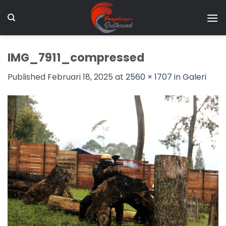
Skip
to
content
IMG_7911_compressed
Published
Februari 18, 2025
at
2560 × 1707
in
Galeri