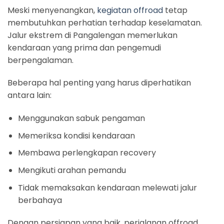
Meski menyenangkan,
kegiatan offroad
tetap
membutuhkan perhatian terhadap keselamatan.
Jalur ekstrem di Pangalengan memerlukan
kendaraan yang prima dan pengemudi
berpengalaman.
Beberapa hal penting yang harus diperhatikan
antara lain:
Menggunakan sabuk pengaman
Memeriksa kondisi kendaraan
Membawa perlengkapan recovery
Mengikuti arahan pemandu
Tidak memaksakan kendaraan melewati jalur
berbahaya
Dengan persiapan yang baik, perjalanan offroad