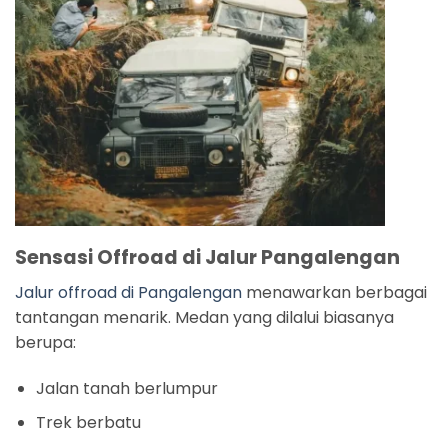
Sensasi Offroad di Jalur Pangalengan
Jalur offroad di Pangalengan
menawarkan berbagai
tantangan menarik. Medan yang dilalui biasanya
berupa:
Jalan tanah berlumpur
Trek berbatu