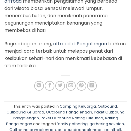
offroad
memberikan pengalaman yang berbeda
dari wisata biasa. Sensasi melewati lumpur,
menembus hutan, dan menikmati panorama
pegunungan menciptakan kenangan yang
membekas di hati.
Bagi sebagian orang,
offroad di Pangalengan
bahkan
menjadi cara terbaik untuk melepas penat dari
kesibukan sehari-hari dan menikmati kebebasan di
alam terbuka.
This entry was posted in
Camping Keluarga
,
Outbound
,
Outbound Keluarga
,
Outbound Pangalengan
,
Paket Outbound
Pangalengan
,
Paket Outbound Rafting Cileunca
,
Rafting
Pangalengan
and tagged
family gathering
,
gathering sekolah
,
Outbound pangalengan
,
outboundpangalengan
,
paintball
,