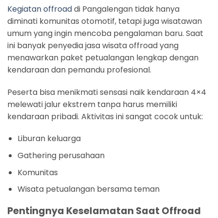
Kegiatan offroad
di Pangalengan tidak hanya
diminati komunitas otomotif, tetapi juga wisatawan
umum yang ingin mencoba pengalaman baru. Saat
ini banyak penyedia jasa wisata offroad yang
menawarkan paket petualangan lengkap dengan
kendaraan dan pemandu profesional.
Peserta bisa menikmati sensasi naik kendaraan 4×4
melewati jalur ekstrem tanpa harus memiliki
kendaraan pribadi. Aktivitas ini sangat cocok untuk:
Liburan keluarga
Gathering perusahaan
Komunitas
Wisata petualangan bersama teman
Pentingnya Keselamatan Saat Offroad