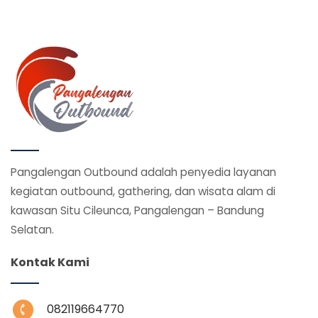
Pangalengan Outbound adalah penyedia layanan
kegiatan outbound, gathering, dan wisata alam di
kawasan Situ Cileunca, Pangalengan – Bandung
Selatan.
Kontak Kami
082119664770