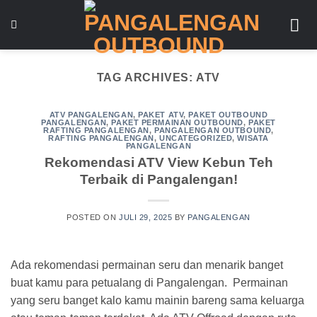
Skip
to
content
TAG ARCHIVES:
ATV
ATV PANGALENGAN
,
PAKET ATV
,
PAKET OUTBOUND
PANGALENGAN
,
PAKET PERMAINAN OUTBOUND
,
PAKET
RAFTING PANGALENGAN
,
PANGALENGAN OUTBOUND
,
RAFTING PANGALENGAN
,
UNCATEGORIZED
,
WISATA
PANGALENGAN
Rekomendasi ATV View Kebun Teh
Terbaik di Pangalengan!
POSTED ON
JULI 29, 2025
BY
PANGALENGAN
Ada rekomendasi permainan seru dan menarik banget
buat kamu para petualang di Pangalengan. Permainan
yang seru banget kalo kamu mainin bareng sama keluarga