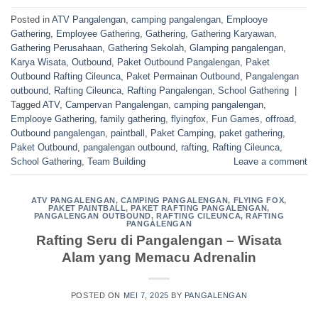
Posted in
ATV Pangalengan
,
camping pangalengan
,
Emplooye
Gathering
,
Employee Gathering
,
Gathering
,
Gathering Karyawan
,
Gathering Perusahaan
,
Gathering Sekolah
,
Glamping pangalengan
,
Karya Wisata
,
Outbound
,
Paket Outbound Pangalengan
,
Paket
Outbound Rafting Cileunca
,
Paket Permainan Outbound
,
Pangalengan
outbound
,
Rafting Cileunca
,
Rafting Pangalengan
,
School Gathering
|
Tagged
ATV
,
Campervan Pangalengan
,
camping pangalengan
,
Emplooye Gathering
,
family gathering
,
flyingfox
,
Fun Games
,
offroad
,
Outbound pangalengan
,
paintball
,
Paket Camping
,
paket gathering
,
Paket Outbound
,
pangalengan outbound
,
rafting
,
Rafting Cileunca
,
School Gathering
,
Team Building
Leave a comment
ATV PANGALENGAN
,
CAMPING PANGALENGAN
,
FLYING FOX
,
PAKET PAINTBALL
,
PAKET RAFTING PANGALENGAN
,
PANGALENGAN OUTBOUND
,
RAFTING CILEUNCA
,
RAFTING
PANGALENGAN
Rafting Seru di Pangalengan – Wisata
Alam yang Memacu Adrenalin
POSTED ON
MEI 7, 2025
BY
PANGALENGAN