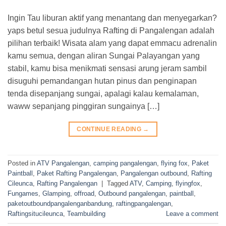
Ingin Tau liburan aktif yang menantang dan menyegarkan?
yaps betul sesua judulnya Rafting di Pangalengan adalah
pilihan terbaik! Wisata alam yang dapat emmacu adrenalin
kamu semua, dengan aliran Sungai Palayangan yang
stabil, kamu bisa menikmati sensasi arung jeram sambil
disuguhi pemandangan hutan pinus dan penginapan
tenda disepanjang sungai, apalagi kalau kemalaman,
waww sepanjang pinggiran sungainya […]
CONTINUE READING
→
Posted in
ATV Pangalengan
,
camping pangalengan
,
flying fox
,
Paket
Paintball
,
Paket Rafting Pangalengan
,
Pangalengan outbound
,
Rafting
Cileunca
,
Rafting Pangalengan
|
Tagged
ATV
,
Camping
,
flyingfox
,
Fungames
,
Glamping
,
offroad
,
Outbound pangalengan
,
paintball
,
paketoutboundpangalenganbandung
,
raftingpangalengan
,
Raftingsitucileunca
,
Teambuilding
Leave a comment