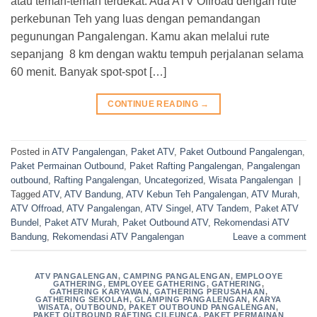
atau teman-teman terdekat. Ada ATV Offroad dengan rute
perkebunan Teh yang luas dengan pemandangan
pegunungan Pangalengan. Kamu akan melalui rute
sepanjang 8 km dengan waktu tempuh perjalanan selama
60 menit. Banyak spot-spot […]
CONTINUE READING
→
Posted in
ATV Pangalengan
,
Paket ATV
,
Paket Outbound Pangalengan
,
Paket Permainan Outbound
,
Paket Rafting Pangalengan
,
Pangalengan
outbound
,
Rafting Pangalengan
,
Uncategorized
,
Wisata Pangalengan
|
Tagged
ATV
,
ATV Bandung
,
ATV Kebun Teh Pangalengan
,
ATV Murah
,
ATV Offroad
,
ATV Pangalengan
,
ATV Singel
,
ATV Tandem
,
Paket ATV
Bundel
,
Paket ATV Murah
,
Paket Outbound ATV
,
Rekomendasi ATV
Bandung
,
Rekomendasi ATV Pangalengan
Leave a comment
ATV PANGALENGAN
,
CAMPING PANGALENGAN
,
EMPLOOYE
GATHERING
,
EMPLOYEE GATHERING
,
GATHERING
,
GATHERING KARYAWAN
,
GATHERING PERUSAHAAN
,
GATHERING SEKOLAH
,
GLAMPING PANGALENGAN
,
KARYA
WISATA
,
OUTBOUND
,
PAKET OUTBOUND PANGALENGAN
,
PAKET OUTBOUND RAFTING CILEUNCA
,
PAKET PERMAINAN