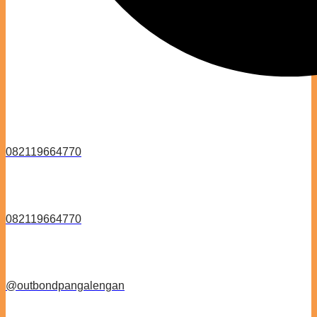
082119664770
082119664770
@‌outbondpangalengan