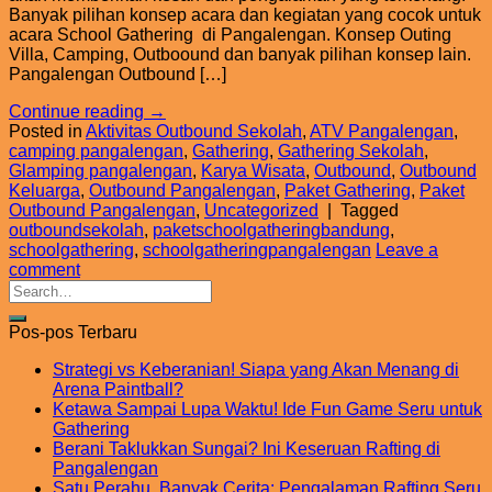
Banyak pilihan konsep acara dan kegiatan yang cocok untuk
acara School Gathering di Pangalengan. Konsep Outing
Villa, Camping, Outboound dan banyak pilihan konsep lain.
Pangalengan Outbound […]
Continue reading
→
Posted in
Aktivitas Outbound Sekolah
,
ATV Pangalengan
,
camping pangalengan
,
Gathering
,
Gathering Sekolah
,
Glamping pangalengan
,
Karya Wisata
,
Outbound
,
Outbound
Keluarga
,
Outbound Pangalengan
,
Paket Gathering
,
Paket
Outbound Pangalengan
,
Uncategorized
|
Tagged
outboundsekolah
,
paketschoolgatheringbandung
,
schoolgathering
,
schoolgatheringpangalengan
Leave a
comment
Pos-pos Terbaru
Strategi vs Keberanian! Siapa yang Akan Menang di
Arena Paintball?
Ketawa Sampai Lupa Waktu! Ide Fun Game Seru untuk
Gathering
Berani Taklukkan Sungai? Ini Keseruan Rafting di
Pangalengan
Satu Perahu, Banyak Cerita: Pengalaman Rafting Seru