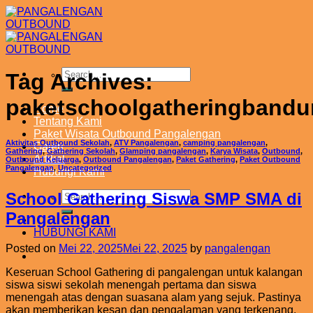
Skip
to
content
Tag Archives:
paketschoolgatheringband
Home
Tentang Kami
Paket Wisata Outbound Pangalengan
Aktivitas Outbound Sekolah
,
ATV Pangalengan
,
camping pangalengan
,
Galeri
Gathering
,
Gathering Sekolah
,
Glamping pangalengan
,
Karya Wisata
,
Outbound
,
Artikel
Outbound Keluarga
,
Outbound Pangalengan
,
Paket Gathering
,
Paket Outbound
Pangalengan
,
Uncategorized
Hubungi Kami
School Gathering Siswa SMP SMA di
Pangalengan
HUBUNGI KAMI
Posted on
Mei 22, 2025
Mei 22, 2025
by
pangalengan
Keseruan School Gathering di pangalengan untuk kalangan
siswa siswi sekolah menengah pertama dan siswa
menengah atas dengan suasana alam yang sejuk. Pastinya
akan memberikan kesan dan pengalaman yang terkenang.