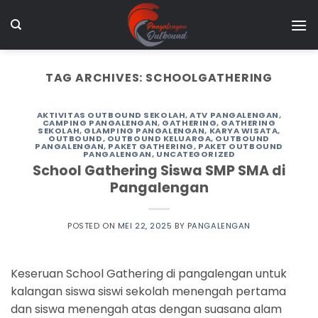
Skip
to
content
TAG ARCHIVES:
SCHOOLGATHERING
AKTIVITAS OUTBOUND SEKOLAH
,
ATV PANGALENGAN
,
CAMPING PANGALENGAN
,
GATHERING
,
GATHERING
SEKOLAH
,
GLAMPING PANGALENGAN
,
KARYA WISATA
,
OUTBOUND
,
OUTBOUND KELUARGA
,
OUTBOUND
PANGALENGAN
,
PAKET GATHERING
,
PAKET OUTBOUND
PANGALENGAN
,
UNCATEGORIZED
School Gathering Siswa SMP SMA di
Pangalengan
POSTED ON
MEI 22, 2025
BY
PANGALENGAN
Keseruan School Gathering di pangalengan untuk
kalangan siswa siswi sekolah menengah pertama
dan siswa menengah atas dengan suasana alam