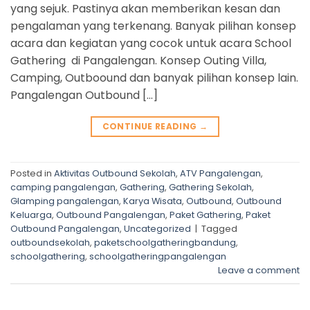
yang sejuk. Pastinya akan memberikan kesan dan
pengalaman yang terkenang. Banyak pilihan konsep
acara dan kegiatan yang cocok untuk acara School
Gathering di Pangalengan. Konsep Outing Villa,
Camping, Outboound dan banyak pilihan konsep lain.
Pangalengan Outbound […]
CONTINUE READING
→
Posted in
Aktivitas Outbound Sekolah
,
ATV Pangalengan
,
camping pangalengan
,
Gathering
,
Gathering Sekolah
,
Glamping pangalengan
,
Karya Wisata
,
Outbound
,
Outbound
Keluarga
,
Outbound Pangalengan
,
Paket Gathering
,
Paket
Outbound Pangalengan
,
Uncategorized
|
Tagged
outboundsekolah
,
paketschoolgatheringbandung
,
schoolgathering
,
schoolgatheringpangalengan
Leave a comment